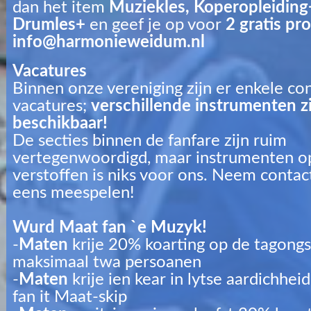
dan het item
Muziekles
,
Koperopleiding
Drumles+
en geef je op voor
2 gratis pr
info@harmonieweidum.nl
Vacatures
Binnen onze vereniging zijn er enkele co
vacatures
;
verschillende instrumenten zi
beschikbaar!
De secties binnen de fanfare zijn ruim
vertegenwoordigd, maar instrumenten op
verstoffen is niks voor ons.
Neem contac
eens meespelen!
Wurd
Maat fan `e Muzyk!
-
Maten
krije 20% koarting op de tagongsp
maksimaal twa persoanen
-
Maten
krije ien kear in lytse aardichhei
fan it Maat-skip