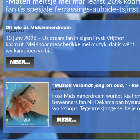
-
Maten
meitsje mei mar leafst 20% koar
fan ús spesjale ferrassings-aubade-tsjinst
Dit wie ús Midsimmerdream
25 juni 2026
13 juny 2026 – Us dream fan in eigen Frysk Vrijthof
kaam út. Mei-inoar mear berikke mei muzyk, dat is wêr’t
wy kampioen yn bi...
MEER...
“Muziek verbindt jong en oud,” - Ri
6 mei 2026
Foar Midsimmerdream wurket Ria Fe
bewenners fan Nij Dekama oan bysûn
workshops. Tegearre sjonge se, helje o
MEER...