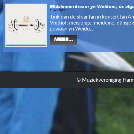
Midsimmerdream yn Weidum, ús eigen
1 mei 2026
Tink oan de sfear fan in konsert fan An
Vrijthof: meisjonge, meideine, dûnsje
gewoan yn Weidu...
MEER...
© Muziekvereniging Harm